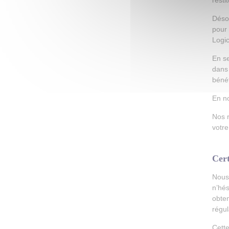
resti
Désor
pour 
Logic
En se
dans 
bénéf
En n
Nos r
votre
Cert
Nous 
n’hés
obten
régu
Cette