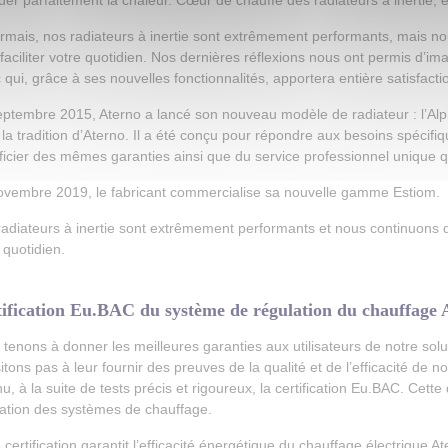
tuer parfaitement la chaleur. Cœur de chauffe des radiateurs à inertie, el
mais, nos radiateurs à inertie sont extrêmement performants, mais n
faciliter votre quotidien. Nos dernières réflexions nous ont permis d’i
 qui, grâce à ses nouvelles fonctionnalités, apportera entière satisfactio
ptembre 2015, Aterno a lancé son nouveau modèle de radiateur : l’Alph
la tradition d’Aterno. Il a été conçu pour répondre aux besoins spécifiq
icier des mêmes garanties ainsi que du service professionnel unique qui
ovembre 2019, le fabricant commercialise sa nouvelle gamme Estiom.
adiateurs à inertie sont extrêmement performants et nous continuons d
 quotidien.
ification Eu.BAC du système de régulation du chauffage 
tenons à donner les meilleures garanties aux utilisateurs de notre sol
itons pas à leur fournir des preuves de la qualité et de l’efficacité de 
u, à la suite de tests précis et rigoureux, la certification Eu.BAC. Cette
lation des systèmes de chauffage.
 certification garantit l’efficacité énergétique du chauffage électrique At