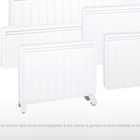
rno innove sans cesse pour proposer à ses clients la gamme la plus complète et le