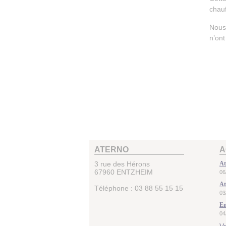
chau
Nous 
n’ont
ATERNO
A
3 rue des Hérons
At
67960
ENTZHEIM
06
At
Téléphone :
03 88 55 15 15
03
En
04