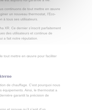
le est aujourd’hui garantie à vie.
ous continuons de tout mettre en œuvre
maginer un nouveau thermostat, l’Eco-
n à tous ses utilisateurs.
a XR. Ce dernier s’inscrit parfaitement
ues des utilisateurs et continue de
 a fait notre réputation.
e tout mettre en œuvre pour faciliter
Aterno
ution de chauffage. C’est pourquoi nous
nos équipements. Ainsi, le thermostat a
 dernière garantit la précision de
erno et prouve qu’il s’agit d’un